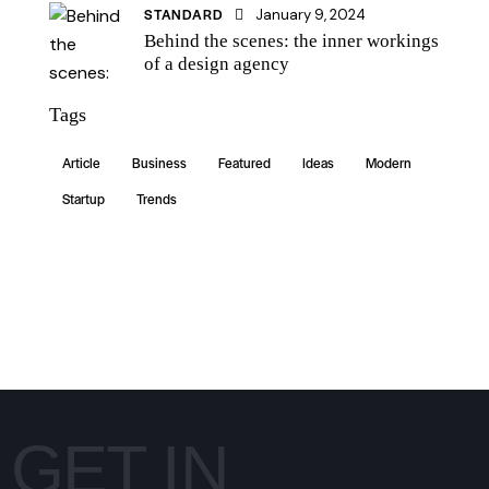
STANDARD
January 9, 2024
Behind the scenes: the inner workings
of a design agency
Tags
Article
Business
Featured
Ideas
Modern
Startup
Trends
GET IN