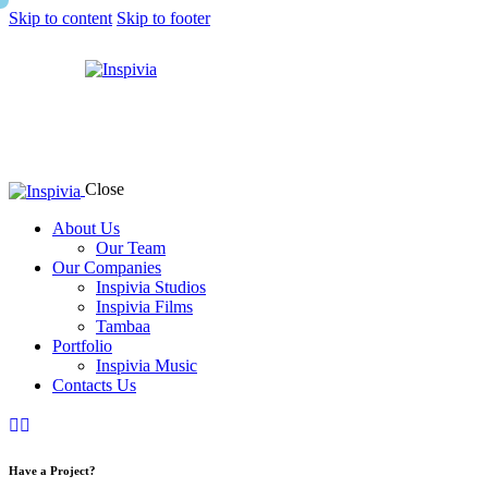
Skip to content
Skip to footer
Close
About Us
Our Team
Our Companies
Inspivia Studios
Inspivia Films
Tambaa
Portfolio
Inspivia Music
Contacts Us
twitter-
instagram
youtube
linkedin
tik-
x
tok
Have a Project?