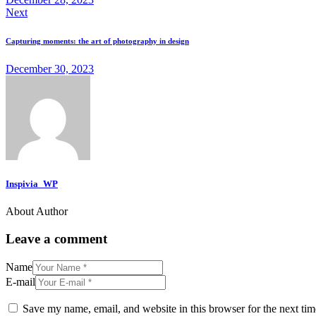
Next
Capturing moments: the art of photography in design
December 30, 2023
Inspivia_WP
About Author
Leave a comment
Name
E-mail
Save my name, email, and website in this browser for the next ti