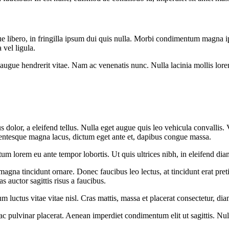
que libero, in fringilla ipsum dui quis nulla. Morbi condimentum magna 
vel ligula.
gue hendrerit vitae. Nam ac venenatis nunc. Nulla lacinia mollis lorem, 
olor, a eleifend tellus. Nulla eget augue quis leo vehicula convallis. V
lentesque magna lacus, dictum eget ante et, dapibus congue massa.
m lorem eu ante tempor lobortis. Ut quis ultrices nibh, in eleifend di
magna tincidunt ornare. Donec faucibus leo lectus, at tincidunt erat pre
 auctor sagittis risus a faucibus.
 luctus vitae vitae nisl. Cras mattis, massa et placerat consectetur, dia
us ac pulvinar placerat. Aenean imperdiet condimentum elit ut sagittis.