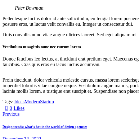
Piter Bowman
Pellentesque luctus dolor id ante sollicitudin, eu feugiat lorem posue
posuere eros, ut luctus velit convallis eu. Integer ut consectetur dui.
Duis convallis nunc vitae augue ultrices laoreet. Sed eget aliquam mi. 
Vestibulum ut sagittis nunc nec rutrum lorem
Donec faucibus leo lectus, at tincidunt erat pretium eget. Maecenas ege
faucibus. Cras quis eros eu lacus luctus accumsan.
Proin tincidunt, dolor vehicula molestie cursus, massa lorem sceleris
imperdiet lobortis vitae congue neque. Vestibulum augue mauris, porta
lacinia mollis lorem, a tristique erat suscipit et. Suspendisse non placer
Tags:
Ideas
Modern
Startup
0
Likes
Post
Previous
navigation
Design trends: what’s hot in the world of design agencies
December 28, 2023