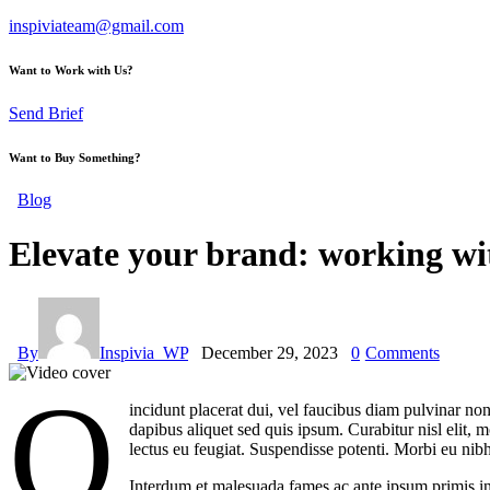
inspiviateam@gmail.com
Want to Work with Us?
Send Brief
Want to Buy Something?
Blog
Elevate your brand: working wit
By
Inspivia_WP
December 29, 2023
0
Comments
Q
incidunt placerat dui, vel faucibus diam pulvinar non
dapibus aliquet sed quis ipsum. Curabitur nisl elit,
lectus eu feugiat. Suspendisse potenti. Morbi eu ni
Interdum et malesuada fames ac ante ipsum primis in