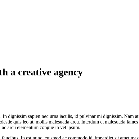
h a creative agency
. In dignissim sapien nec urna iaculis, id pulvinar mi dignissim. Nam at
 molestie quis leo at, mollis malesuada arcu. Interdum et malesuada fame
bh ac arcu elementum congue in vel ipsum.
 faucibus. In est nunc, euismod ac commodo id, imperdiet sit amet massa