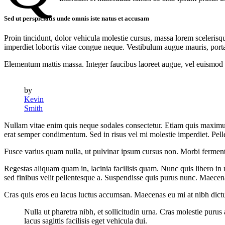
Sed ut perspiciatis unde omnis iste natus et accusam
Proin tincidunt, dolor vehicula molestie cursus, massa lorem sceleris
imperdiet lobortis vitae congue neque. Vestibulum augue mauris, porta 
Elementum mattis massa. Integer faucibus laoreet augue, vel euismod au
by
Kevin
Smith
Nullam vitae enim quis neque sodales consectetur. Etiam quis maximus d
erat semper condimentum. Sed in risus vel mi molestie imperdiet. Pel
Fusce varius quam nulla, ut pulvinar ipsum cursus non. Morbi fermentu
Regestas aliquam quam in, lacinia facilisis quam. Nunc quis libero in 
sed finibus velit pellentesque a. Suspendisse quis purus nunc. Maecenas
Cras quis eros eu lacus luctus accumsan. Maecenas eu mi at nibh dictum
Nulla ut pharetra nibh, et sollicitudin urna. Cras molestie pur
lacus sagittis facilisis eget vehicula dui.