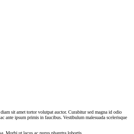
 diam sit amet tortor volutpat auctor. Curabitur sed magna id odio
s ac ante ipsum primis in faucibus. Vestibulum malesuada scelerisque
. Morbi ut lacus ac purus pharetra lobortis.