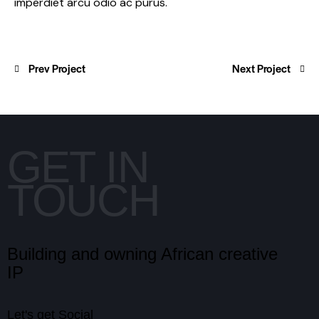
imperdiet arcu odio ac purus.
Prev Project
Next Project
GET IN
TOUCH
Building and owning African creative
IP
Let's get Social